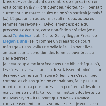
Dhée et Fives discutent du nombre de signes (« on en
est à combien là ? »), critiquent leur éditeur : « il pensait
surement que toutes seules on ne s’en sortirait jamais !
[…] L’équation un auteur masculin = deux auteures
femmes me révolte ». Dévoilement espiègle du
processus d’écriture, cette non-fiction créative (voir
aussi
Tinderbo
x
, publié chez Galley Beggar Press, de
Megan Dunn
) se lit comme un scénario de court
métrage – tiens, voilà une belle idée. Un petit livre
amusant sur la condition des femmes ouvrières au
siècle dernier.
J’ai beaucoup aimé la scène dans une bibliothèque, où,
les rôles s’inversant, au lieu de se laisser intimidées par
des vieux tomes sur l’histoire (« les livres c’est un peu
comme les chiens qu’on ne connait pas, faut pas leur
montrer qu’on a peur, après ils en profitent »), les deux
écrivaines sèment la terreur – en mettant des livres au
mauvais rayon – à tel point qu’un livre « s’avance
courageusement sur le rayonnage » et – je vous laisse