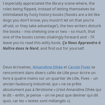
I especially appreciated the library scene where, the
roles being flipped, instead of letting themselves be
intimidated by fusty history books (‘books are a bit like
dogs you don’t know, you mustn’t let on that you’re
afraid, or they take advantage’), the two writers disturb
the books – mis-shelving one or two – so much, that
one of the books comes shakingly forward and – I’ll
leave you to read this witty book,
Ça Nous Apprendra à
Naître dans le Nord
, and find out for yourself.
Deux écrivaines,
Amandine Dhée
et
Carole Fives
se
rencontrent dans divers cafés de Lille pour écrire un
livre à quatre mains sur un quartier de Lille, Fives – un
ancien faubourg industriel, qui « ne se prête
absolument pas à l’érotisme » (c’est Amandine Dhée qui
le dit – enfin, je pense – on ne peut que deviner qui dit
quoi, car les « textes sont mélangés »).