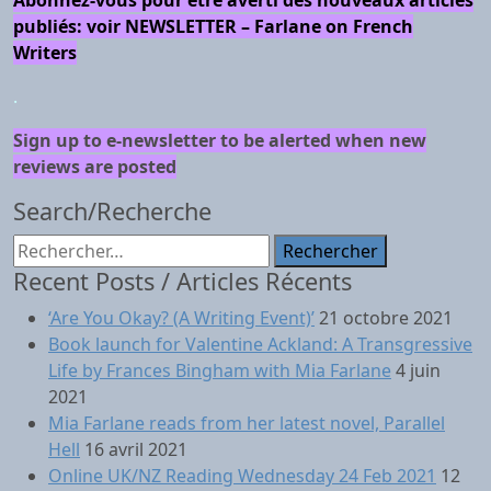
Abonnez-vous pour être averti des nouveaux articles
publiés: voir NEWSLETTER – Farlane on French
Writers
.
Sign up to e-newsletter to be alerted when new
reviews are posted
Search/Recherche
Rechercher :
Recent Posts / Articles Récents
‘Are You Okay? (A Writing Event)’
21 octobre 2021
Book launch for Valentine Ackland: A Transgressive
Life by Frances Bingham with Mia Farlane
4 juin
2021
Mia Farlane reads from her latest novel, Parallel
Hell
16 avril 2021
Online UK/NZ Reading Wednesday 24 Feb 2021
12