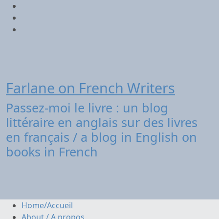
Aller
Twitter
au
contenu
Facebook
Instagram
Farlane on French Writers
Passez-moi le livre : un blog
littéraire en anglais sur des livres
en français / a blog in English on
books in French
Home/Accueil
About / A propos