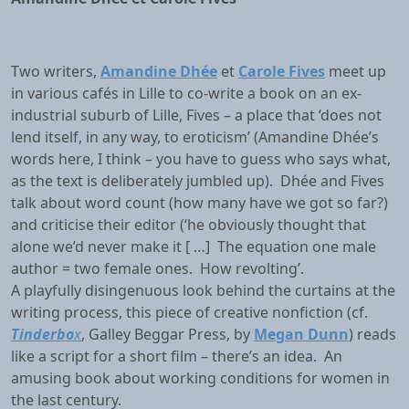
Two writers,
Amandine Dhée
et
Carole Fives
meet up
in various cafés in Lille to co-write a book on an ex-
industrial suburb of Lille, Fives – a place that ‘does not
lend itself, in any way, to eroticism’ (Amandine Dhée’s
words here, I think – you have to guess who says what,
as the text is deliberately jumbled up). Dhée and Fives
talk about word count (how many have we got so far?)
and criticise their editor (‘he obviously thought that
alone we’d never make it [ …] The equation one male
author = two female ones. How revolting’.
A playfully disingenuous look behind the curtains at the
writing process, this piece of creative nonfiction (cf.
Tinderbo
x
, Galley Beggar Press, by
Megan Dunn
) reads
like a script for a short film – there’s an idea. An
amusing book about working conditions for women in
the last century.