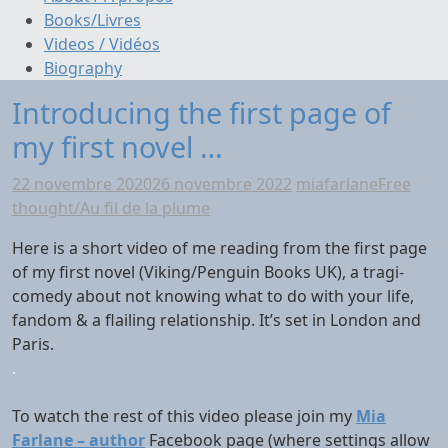
Books/Livres
Videos / Vidéos
Biography
Introducing the first page of
my first novel …
22 novembre 2020
26 novembre 2022
miafarlane
Free
thought/Au fil de la plume
Here is a short video of me reading from the first page
of my first novel (Viking/Penguin Books UK), a tragi-
comedy about not knowing what to do with your life,
fandom & a flailing relationship. It’s set in London and
Paris.
.
To watch the rest of this video please join my
Mia
Farlane – author
Facebook page (where settings allow