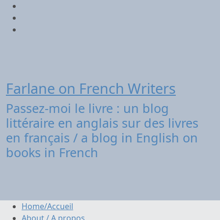
Aller
Twitter
au
contenu
Facebook
Instagram
Farlane on French Writers
Passez-moi le livre : un blog
littéraire en anglais sur des livres
en français / a blog in English on
books in French
Home/Accueil
About / A propos