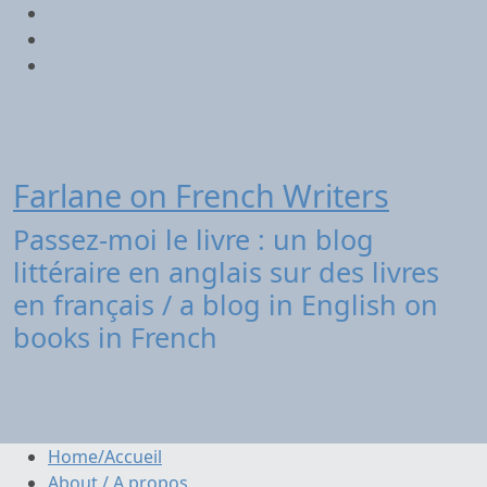
Aller
Twitter
au
contenu
Facebook
Instagram
Farlane on French Writers
Passez-moi le livre : un blog
littéraire en anglais sur des livres
en français / a blog in English on
books in French
Home/Accueil
About / A propos