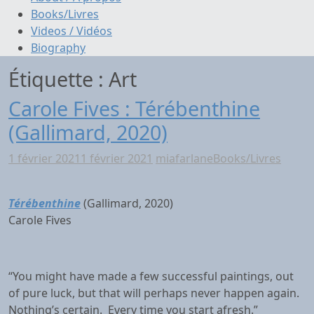
Books/Livres
Videos / Vidéos
Biography
Étiquette :
Art
Carole Fives : Térébenthine
(Gallimard, 2020)
1 février 2021
1 février 2021
miafarlane
Books/Livres
Térébenthine
(Gallimard, 2020)
Carole Fives
“You might have made a few successful paintings, out
of pure luck, but that will perhaps never happen again.
Nothing’s certain. Every time you start afresh.”