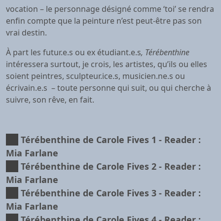
vocation – le personnage désigné comme ‘toi’ se rendra
enfin compte que la peinture n’est peut-être pas son
vrai destin.
À part les futur.e.s ou ex étudiant.e.s
, Térébenthine
intéressera surtout, je crois, les artistes, qu’ils ou elles
soient peintres, sculpteur.ice.s, musicien.ne.s ou
écrivain.e.s – toute personne qui suit, ou qui cherche à
suivre, son rêve, en fait.
Térébenthine de Carole Fives 1
- Reader :
Mia Farlane
Térébenthine de Carole Fives 2
- Reader :
Mia Farlane
Térébenthine de Carole Fives 3
- Reader :
Mia Farlane
Térébenthine de Carole Fives 4
- Reader :