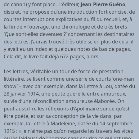
de canon) y font place. L’éditeur,
Jean-Pierre Guéno
,
discret, ne propose qu’une introduction fort concise, de
courtes interruptions explicatives au fil du recueil, et, à
la fin de « l’ouvrage, une chronologie et de très brefs
‘Que sont-elles devenues ?’ concernant les destinataires
des lettres. J’aurais trouvé très utile si, en plus de cela, il
y avait eu un index et quelques notes de bas de pages.
Cela dit, le livre fait déjà 672 pages, alors …
Les lettres, véritable un tour de force de prestation
littéraire, se lisent comme une série de courts ‘one-man
show’ – avec par exemple, dans la Lettre à Lou, datée du
28 janvier 1914, une petite querelle entre amoureux,
suivie d’une réconciliation amoureuse élaborée. On
peut aussi lire les réflexions d’Apollinaire sur ce qu’est
être poète, et sur sa conception de la vie dans, par
exemple, la Lettre à Madeleine, datée du 14 septembre
1915 : « je n’aime pas qu’on regarde les travers les vices
ou les laideurs de l’homme sans sourire ce qui est une