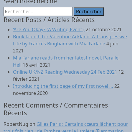
Search/Recherche
Rechercher :
Recent Posts / Articles Récents
‘Are You Okay? (A Writing Event)’
21 octobre 2021
Book launch for Valentine Ackland: A Transgressive
Life by Frances Bingham with Mia Farlane
4 juin
2021
Mia Farlane reads from her latest novel, Parallel
Hell
16 avril 2021
Online UK/NZ Reading Wednesday 24 Feb 2021
12
février 2021
Introducing the first page of my first novel …
22
novembre 2020
Recent Comments / Commentaires
Récents
RobertNug
on
Gilles Paris : Certains cœurs lâchent pour
trois fois rien : de l’ombre vers la lumière (Flammarion,