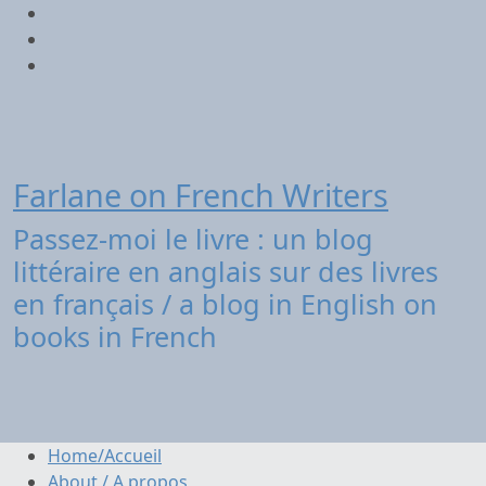
Aller
Twitter
au
contenu
Facebook
Instagram
Farlane on French Writers
Passez-moi le livre : un blog
littéraire en anglais sur des livres
en français / a blog in English on
books in French
Home/Accueil
About / A propos