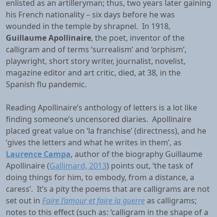
enlisted as an artilleryman; thus, two years later gaining
his French nationality – six days before he was
wounded in the temple by shrapnel. In 1918,
Guillaume Apollinaire
, the poet, inventor of the
calligram and of terms ‘surrealism’ and ‘orphism’,
playwright, short story writer, journalist, novelist,
magazine editor and art critic, died, at 38, in the
Spanish flu pandemic.
Reading Apollinaire’s anthology of letters is a lot like
finding someone’s uncensored diaries. Apollinaire
placed great value on ‘la franchise’ (directness), and he
‘gives the letters and what he writes in them’, as
Laurence Campa
, author of the biography Guillaume
Apollinaire (
Gallimard, 2013
) points out, ‘the task of
doing things for him, to embody, from a distance, a
caress’. It’s a pity the poems that are calligrams are not
set out in
Faire l’amour et faire la guerre
as calligrams;
notes to this effect (such as: ‘calligram in the shape of a