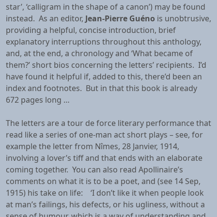
star’, ‘calligram in the shape of a canon’) may be found
instead. As an editor,
Jean-Pierre Guéno
is unobtrusive,
providing a helpful, concise introduction, brief
explanatory interruptions throughout this anthology,
and, at the end, a chronology and ‘What became of
them?’ short bios concerning the letters’ recipients. I’d
have found it helpful if, added to this, there’d been an
index and footnotes. But in that this book is already
672 pages long …
The letters are a tour de force literary performance that
read like a series of one-man act short plays – see, for
example the letter from Nîmes, 28 Janvier, 1914,
involving a lover’s tiff and that ends with an elaborate
coming together. You can also read Apollinaire’s
comments on what it is to be a poet, and (see 14 Sep,
1915) his take on life:
‘I don’t like it when people look
at man’s failings, his defects, or his ugliness, without a
sense of humour, which is a way of understanding and