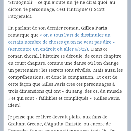
‘Struognoli’ – ce qui ajoute un ‘je ne dirai quoi’ au
dicton ‘le personnage, c’est l’intrigue’ (F Scott
Fitzgerald).
En parlant de son dernier roman,
Gilles Paris
remarque que
« on a tous l’art de dissimuler un
certain nombre de choses qu’on ne veut pas dire »
(Rencontre Un endroit où aller 6/5/22)
. Dans ce
roman choral, l’histoire se déroule, de court chapitre
en court chapitre, comme une danse où l’on change
un partenaire ; les secrets sont révélés. Mais aussi les
compréhensions, et donc la compassion. Et c’est de
cette façon que Gilles Paris crée ces personnages à
trois dimensions qui ont « du sang, des os, du muscle
» et qui sont « faillibles et compliqués » (Gilles Paris,
idem).
Je pense que ce livre devrait plaire aux fans de
Graham Greene, d’Agatha Christie, ou encore de
Françoise Sagan, pour ne citer que ces trois-là. Ou