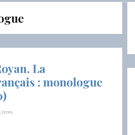
ogue
Royan. La
rançais : monologue
0)
Livres