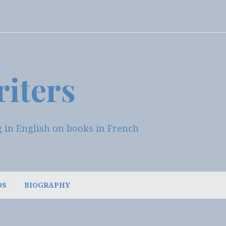
riters
log in English on books in French
OS
BIOGRAPHY