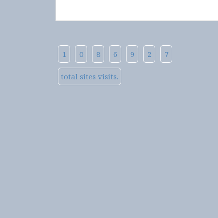
1
0
8
6
9
2
7
total sites visits.