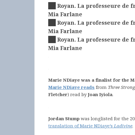
Royan. La professeure de f
Mia Farlane
Royan. La professeure de f
Mia Farlane
Royan. La professeure de f
Mia Farlane
.
.
Marie NDiaye was a finalist for the Ma
Marie NDiaye reads
from
Three Stron
Fletcher
) read by
Joan Iyiola
.
.
Jordan Stump
was longlisted for the 2
translation of Marie NDiaye’s
Ladivine
.