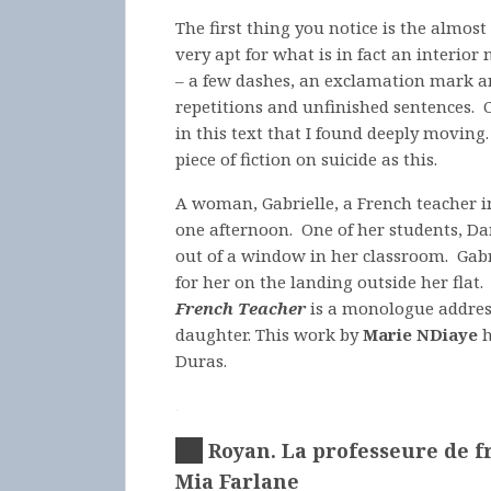
The first thing you notice is the almos
very apt for what is in fact an interio
– a few dashes, an exclamation mark an
repetitions and unfinished sentences. 
in this text that I found deeply moving
piece of fiction on suicide as this.
A woman, Gabrielle, a French teacher i
one afternoon. One of her students, Dan
out of a window in her classroom. Gabr
for her on the landing outside her flat
French Teacher
is a monologue address
daughter. This work by
Marie NDiaye
h
Duras.
.
Royan. La professeure de f
Mia Farlane