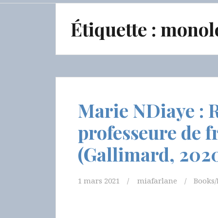
Étiquette :
monol
Marie NDiaye : 
professeure de f
(Gallimard, 202
1 mars 2021
miafarlane
Books/