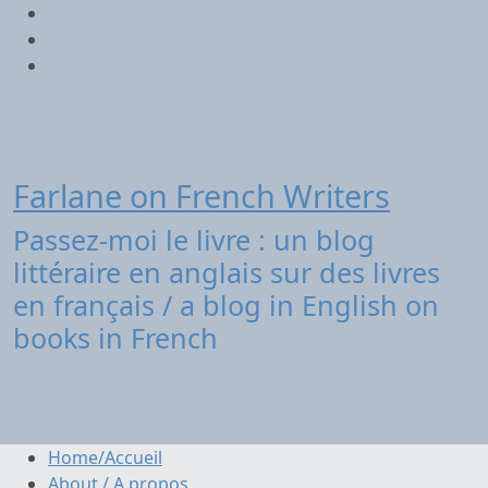
Aller
Twitter
au
contenu
Facebook
Instagram
Farlane on French Writers
Passez-moi le livre : un blog
littéraire en anglais sur des livres
en français / a blog in English on
books in French
Home/Accueil
About / A propos