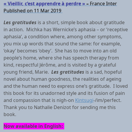
« Vieillir, c’est apprendre à perdre »
–
France Inter
Published on 11 Mar 2019
Les gratitudes
is a short, simple book about gratitude
in action. Michka has Wernicke’s aphasia – or ‘receptive
aphasia’, a condition where, among other symptoms,
you mix up words that sound the same: for example,
‘okay’ becomes ‘obey’. She has to move into an old
people’s home, where she has speech therapy from
kind, respectful Jérôme, and is visited by a grateful
young friend, Marie.
Les gratitudes
is a sad, hopeful
novel about human goodness, the realities of ageing
and the human need to express one’s gratitude. I loved
this book for its unadorned style and its fusion of pain
and compassion that is nigh-on
Kintsugi
-/im/perfect.
Thank you to Nathalie Denizot for sending me this
book.
Now available in English: