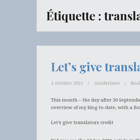
Étiquette :
transl
Let’s give transl
1 octobre 2021
miafarlane
Boo
This month – the day after 30 Septemb
overview of my blog to-date, with a fo
Let’s give translators credit