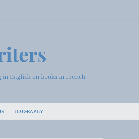
riters
log in English on books in French
OS
BIOGRAPHY