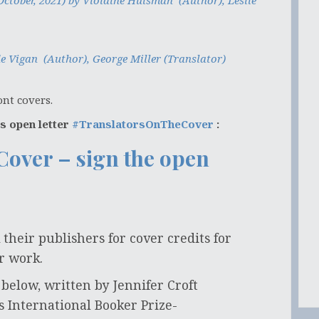
October, 2021) by Violaine Huisman (Author), Leslie
e Vigan (Author), George Miller (Translator)
ont covers.
rs open letter
#TranslatorsOnTheCover
:
over – sign the open
 their publishers for cover credits for
r work.
 below, written by Jennifer Croft
s International Booker Prize-