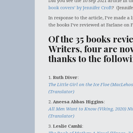
Did you see the 10 Sep 2021 article in 
book covers’ by Jennifer Croft
? (Jennife
In response to the article, I’ve made a 
the books I’ve reviewed at Farlane on 
Of the 35 books revi
Writers, four are no
thanks to the follow
1.
Ruth Diver
:
The Little Girl on the Ice Floe (MacLeho
(Translator)
2.
Aneesa Abbas Higgins
:
All Men Want to Know (Viking, 2020) N
(Translator)
3.
Leslie Camhi
: