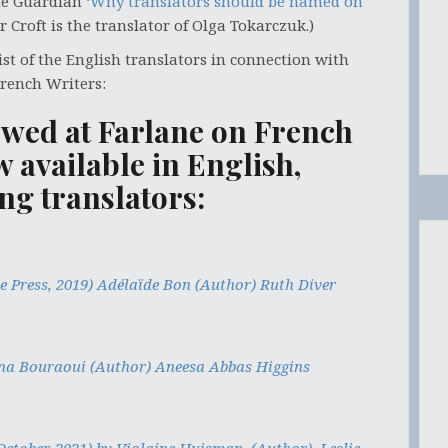
the Guardian
‘Why translators should be named on
r Croft is the translator of Olga Tokarczuk.)
list of the English translators in connection with
French Writers:
ewed at Farlane on French
w available in English,
ing translators:
se Press, 2019) Adélaïde Bon (Author) Ruth Diver
ina Bouraoui (Author) Aneesa Abbas Higgins