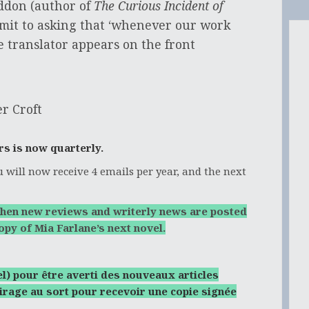
ddon (author of
The Curious Incident of
mmit to asking that ‘whenever our work
e translator appears on the front
er Croft
rs is now quarterly.
ou will now receive 4 emails per year, and the next
d when new reviews and writerly news are posted
opy of Mia Farlane’s next novel.
l) pour être averti des nouveaux articles
 tirage au sort pour recevoir une copie signée