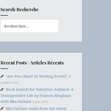
Search/Recherche
Rechercher :
Recent Posts / Articles Récents
‘Are You Okay? (A Writing Event)’
21
octobre 2021
Book launch for Valentine Ackland: A
Transgressive Life by Frances Bingham
with Mia Farlane
4 juin 2021
Mia Farlane reads from her latest