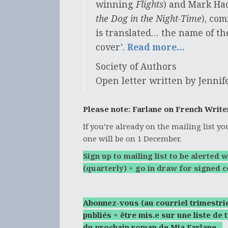
winning
Flights
) and Mark Ha
the Dog in the Night-Time
), co
is translated… the name of th
cover’.
Read more…
Society of Authors
Open letter written by Jennif
Please note: Farlane on French Write
If you’re already on the mailing list y
one will be on 1 December.
Sign up to mailing list to be alerte
(quarterly) + go in draw for signed c
.
Abonnez-vous (au courriel trimestrie
publiés + être mis.e sur une liste de
du prochain roman de Mia Farlane.