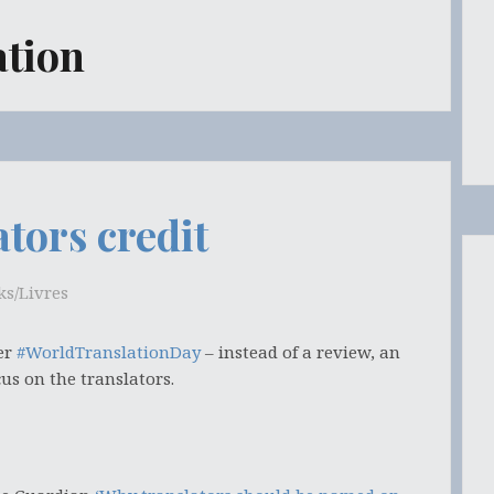
ation
ators credit
ks/Livres
er
#WorldTranslationDay
– instead of a review, an
cus on the translators.