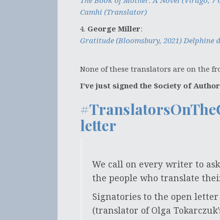
The Book of Mother: A Novel (Virago, 7 
Camhi (Translator)
4.
George Miller
:
Gratitude (Bloomsbury, 2021) Delphine d
None of these translators are on the fr
I’ve just signed the Society of Autho
#TranslatorsOnTheC
letter
We call on every writer to ask
the people who translate thei
Signatories to the open letter
(translator of Olga Tokarczuk’