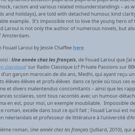
e shock, racism and various related misunderstandings – as 
 and holidays), are told with detached humour, kind clarity
able example. It’s impossible not to love the young hero of 
uad Laroui is not only the author of numerous novels, but al
of Amsterdam.
h Fouad Laroui by Jessie Chaffee
here
isi :
Une année chez les français
, de Fouad Laroui que j’ai
n classique
’ sur Radio Classique (cf Private Passions sur B
d’un garçon marocain de dix ans, Medhi, qui ayant reçu une
 élèves-élèves et profs-élèves dans ce lycée où tous ces eg
cisme et divers malentendus concomitants – ainsi que les rapp
cances scolaires, sont tous racontés avec un humour-détaché
jama en est, pour moi, un exemple inoubliable. Impossible d
ce roman, excelle dans tout ce qu’il fait ; Fouad Laroui e
n néerlandais et professeur de littérature à l’université d
ixième roman,
Une année chez les français
(Julliard, 2010), qui