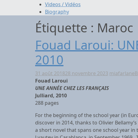
Videos / Vidéos
Biography
Étiquette :
Maroc
Fouad Laroui: UN
2010
31 août 2018
28 novembre 2023
miafarlane
B
Fouad Laroui
UNE ANNÉE CHEZ LES FRANÇAIS
Julliard, 2010
288 pages
For the beginning of the school year (in Eu
discover in 2014, thanks to Olivier Bellamy’s 
a short novel that spans one school year in 
Lyautey in Casablanca, in September 1969. T