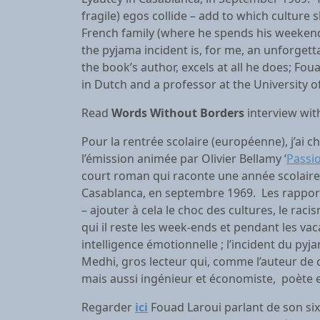
fragile) egos collide – add to which cultur
French family (where he spends his weekends
the pyjama incident is, for me, an unforgett
the book’s author, excels at all he does; Fo
in Dutch and a professor at the University 
Read
Words Without Borders
interview wit
Pour la rentrée scolaire (européenne), j’ai cho
l’émission animée par Olivier Bellamy ‘
Passio
court roman qui raconte une année scolaire 
Casablanca, en septembre 1969. Les rapports
– ajouter à cela le choc des cultures, le ra
qui il reste les week-ends et pendant les va
intelligence émotionnelle ; l’incident du py
Medhi, gros lecteur qui, comme l’auteur de 
mais aussi ingénieur et économiste, poète e
Regarder
ici
Fouad Laroui parlant de son s