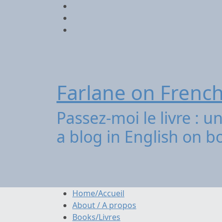
Aller
Twitter
au
contenu
Facebook
Instagram
Farlane on French
Passez-moi le livre : un
a blog in English on b
Home/Accueil
About / A propos
Books/Livres