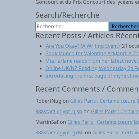
Goncourt et du Prix Goncourt des lycéens e
Search/Recherche
Rechercher :
Recent Posts / Articles Récen
‘Are You Okay? (A Writing Event)’
21 oct
Book launch for Valentine Ackland: A Tr
Mia Farlane reads from her latest novel, 
Online UK/NZ Reading Wednesday 24 F
Introducing the first page of my first n
Recent Comments / Comment
RobertNug
on
Gilles Paris : Certains cœurs 
888starz egypt_qjsn
on
Gilles Paris : Certai
MartinSaf
on
Gilles Paris : Certains cœurs l
888starz egypt_gxMi
on
Gilles Paris : Certa