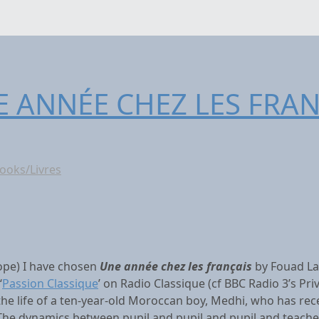
E ANNÉE CHEZ LES FRANÇA
ooks/Livres
rope) I have chosen
Une année chez les français
by Fouad La
‘
Passion Classique
’ on Radio Classique (cf BBC Radio 3’s Pr
the life of a ten-year-old Moroccan boy, Medhi, who has rec
he dynamics between pupil and pupil and pupil and teacher 