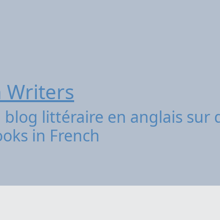
 Writers
 blog littéraire en anglais sur 
ooks in French