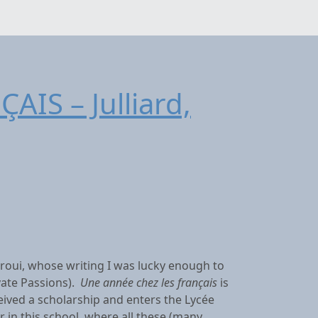
IS – Julliard,
roui, whose writing I was lucky enough to
ivate Passions).
Une année chez les français
is
eived a scholarship and enters the Lycée
in this school, where all these (many,