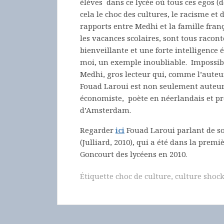
élèves dans ce lycée où tous ces egos (d
cela le choc des cultures, le racisme e
rapports entre Medhi et la famille fran
les vacances scolaires, sont tous raco
bienveillante et une forte intelligence 
moi, un exemple inoubliable. Impossibl
Medhi, gros lecteur qui, comme l’auteur 
Fouad Laroui est non seulement auteu
économiste, poète en néerlandais et pro
d’Amsterdam.
Regarder
ici
Fouad Laroui parlant de s
(Julliard, 2010), qui a été dans la prem
Goncourt des lycéens en 2010.
Étiquette
choc de culture
,
culture shoc