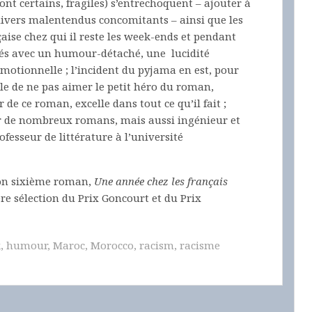
ont certains, fragiles) s’entrechoquent – ajouter à
t divers malentendus concomitants – ainsi que les
çaise chez qui il reste les week-ends et pendant
ntés avec un humour-détaché, une lucidité
émotionnelle ; l’incident du pyjama en est, pour
e de ne pas aimer le petit héro du roman,
de ce roman, excelle dans tout ce qu’il fait ;
r de nombreux romans, mais aussi ingénieur et
fesseur de littérature à l’université
on sixième roman,
Une année chez les français
ière sélection du Prix Goncourt et du Prix
k
,
humour
,
Maroc
,
Morocco
,
racism
,
racisme