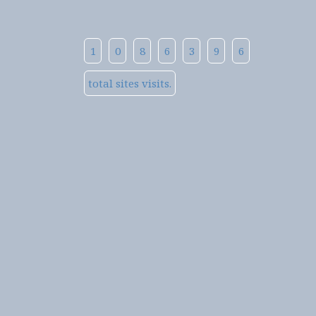
1
0
8
6
3
9
6
total sites visits.