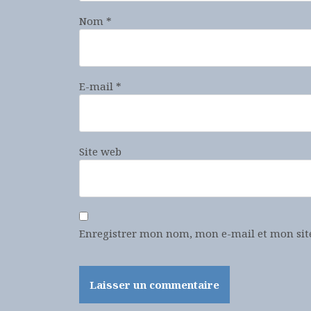
Nom
*
E-mail
*
Site web
Enregistrer mon nom, mon e-mail et mon sit