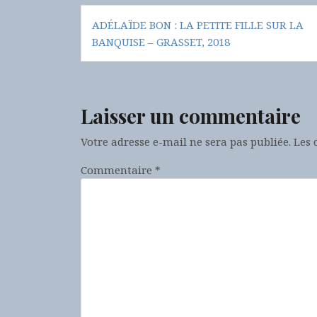
Navigation
ADÉLAÏDE BON : LA PETITE FILLE SUR LA
de
BANQUISE – GRASSET, 2018
l’article
Laisser un commentaire
Votre adresse e-mail ne sera pas publiée.
Les 
Commentaire
*