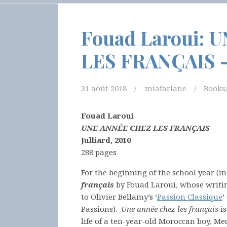
Fouad Laroui: 
LES FRANÇAIS – 
31 août 2018
miafarlane
Books/
Fouad Laroui
UNE ANNÉE CHEZ LES FRANÇAIS
Julliard, 2010
288 pages
For the beginning of the school year (i
français
by Fouad Laroui, whose writin
to Olivier Bellamy’s ‘
Passion Classique
’
Passions).
Une année chez les français
i
life of a ten-year-old Moroccan boy, Me