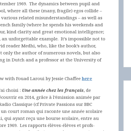
eptember 1969. The dynamics between pupil and
ol, where all these (many, fragile) egos collide –
 various related misunderstandings – as well as
rench family (where he spends his weekends and
r, kind clarity and great emotional intelligence;
, an unforgettable example. It’s impossible not to
vid reader Medhi, who, like the book’s author,
not only the author of numerous novels, but also
ng in Dutch and a professor at the University of
w with Fouad Laroui by Jessie Chaffee
here
ai choisi :
Une année chez les français
, de
écouvrir en 2014, grâce à l’émission animée par
 Radio Classique (cf Private Passions sur BBC
 un court roman qui raconte une année scolaire
, qui ayant reçu une bourse scolaire, entre au
e 1969. Les rapports élèves-élèves et profs-