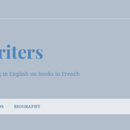
riters
log in English on books in French
OS
BIOGRAPHY