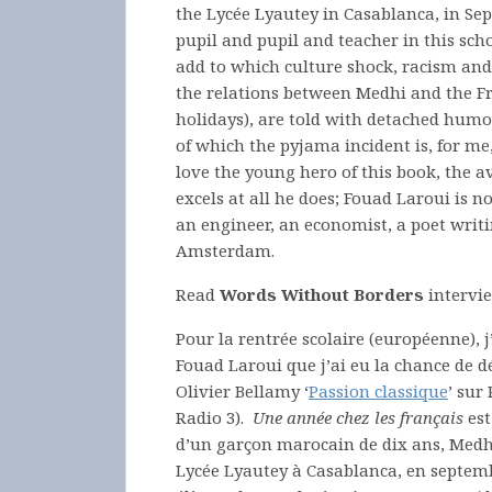
the Lycée Lyautey in Casablanca, in S
pupil and pupil and teacher in this scho
add to which culture shock, racism and
the relations between Medhi and the F
holidays), are told with detached humou
of which the pyjama incident is, for me
love the young hero of this book, the a
excels at all he does; Fouad Laroui is 
an engineer, an economist, a poet writi
Amsterdam.
Read
Words Without Borders
intervie
Pour la rentrée scolaire (européenne), j’
Fouad Laroui que j’ai eu la chance de d
Olivier Bellamy ‘
Passion classique
’ sur
Radio 3).
Une année chez les français
est
d’un garçon marocain de dix ans, Medhi
Lycée Lyautey à Casablanca, en septembr